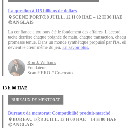
La question à 115 billions de dollars
SCÈNE PORT
8 JUILL. 12 H 00 HAE –
12 H 30 HAE
place
access_time
ANGLAIS
language
La confiance a toujours été le fondement des affaires. L'accord
tacite derrière chaque poignée de main, chaque transaction, chaque
promesse tenue. Dans un monde synthétique propulsé par l'IA, ell
devient le cœur même du jeu.
En savoir plus.
Ron J. Williams
Fondateur
ScamHERO // Co-created
13 h 00 HAE
BUREAUX DE MENTORAT
Bureaux de mentorat: Compatibilité produit-marché
BUREAU 1
8 JUILL. 13 H 00 HAE –
14 H 00 HAE
place
access_time
ANGLAIS
language