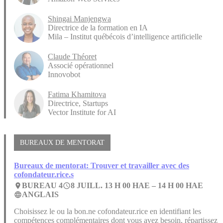
Shingai Manjengwa
Directrice de la formation en IA
Mila – Institut québécois d’intelligence artificielle
Claude Théoret
Associé opérationnel
Innovobot
Fatima Khamitova
Directrice, Startups
Vector Institute for AI
BUREAUX DE MENTORAT
Bureaux de mentorat: Trouver et travailler avec des
cofondateur.rice.s
BUREAU 4
8 JUILL. 13 H 00 HAE –
14 H 00 HAE
place
access_time
ANGLAIS
language
Choisissez le ou la bon.ne cofondateur.rice en identifiant les
compétences complémentaires dont vous avez besoin, répartissez