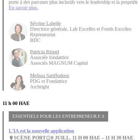
porte à des parcours plus inclusifs vers le leadership et la propriété.
En savoir plus.
Sévrine Labelle
Directrice générale, Lab Excelles et Fonds Excelles
Repreneuriat
BDC
Patricia Riopel
Associée fondatrice
Associés MAGNUM Capital
Melissa Sariffodeen
PDG et Fondatrice
Arcbright
11 h 00 HAE
ESSENTIELS POUR LES ENTREPRENEUR.E.S
L'IA est la nouvelle application
SCÈNE PORT
8 JUILL. 11 H 00 HAE –
11 H 30 HAE
place
access_time