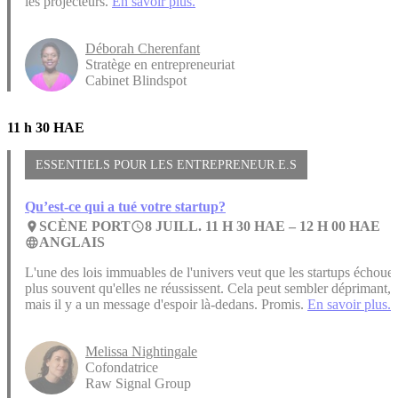
les projecteurs.
En savoir plus.
Déborah Cherenfant
Stratège en entrepreneuriat
Cabinet Blindspot
11 h 30 HAE
ESSENTIELS POUR LES ENTREPRENEUR.E.S
Qu’est-ce qui a tué votre startup?
SCÈNE PORT
8 JUILL. 11 H 30 HAE –
12 H 00 HAE
place
access_time
ANGLAIS
language
L'une des lois immuables de l'univers veut que les startups échoue
plus souvent qu'elles ne réussissent. Cela peut sembler déprimant,
mais il y a un message d'espoir là-dedans. Promis.
En savoir plus.
Melissa Nightingale
Cofondatrice
Raw Signal Group