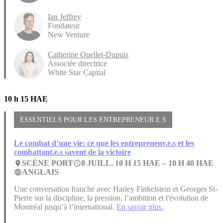
Ian Jeffrey
Fondateur
New Venture
Catherine Ouellet-Dupuis
Associée directrice
White Star Capital
10 h 15 HAE
ESSENTIELS POUR LES ENTREPRENEUR.E.S
Le combat d’une vie: ce que les entrepreneur.e.s et les
combattant.e.s savent de la victoire
SCÈNE PORT
8 JUILL. 10 H 15 HAE –
10 H 40 HAE
place
access_time
ANGLAIS
language
Une conversation franche avec Harley Finkelstein et Georges St-
Pierre sur la discipline, la pression, l’ambition et l'évolution de
Montréal jusqu’à l’international.
En savoir plus.