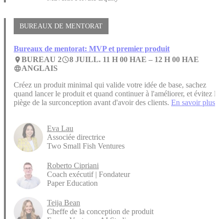
BUREAUX DE MENTORAT
Bureaux de mentorat: MVP et premier produit
BUREAU 2
8 JUILL. 11 H 00 HAE –
12 H 00 HAE
place
access_time
ANGLAIS
language
Créez un produit minimal qui valide votre idée de base, sachez
quand lancer le produit et quand continuer à l'améliorer, et évitez l
piège de la surconception avant d'avoir des clients.
En savoir plus.
Eva Lau
Associée directrice
Two Small Fish Ventures
Roberto Cipriani
Coach exécutif | Fondateur
Paper Education
Teija Bean
Cheffe de la conception de produit