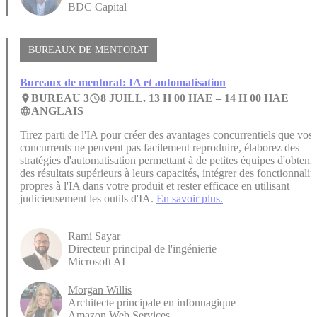
BDC Capital
BUREAUX DE MENTORAT
Bureaux de mentorat: IA et automatisation
BUREAU 3
8 JUILL. 13 H 00 HAE –
14 H 00 HAE
place
access_time
ANGLAIS
language
Tirez parti de l'IA pour créer des avantages concurrentiels que vos
concurrents ne peuvent pas facilement reproduire, élaborez des
stratégies d'automatisation permettant à de petites équipes d'obtenir
des résultats supérieurs à leurs capacités, intégrer des fonctionnalit
propres à l'IA dans votre produit et rester efficace en utilisant
judicieusement les outils d'IA.
En savoir plus.
Rami Sayar
Directeur principal de l'ingénierie
Microsoft AI
Morgan Willis
Architecte principale en infonuagique
Amazon Web Services