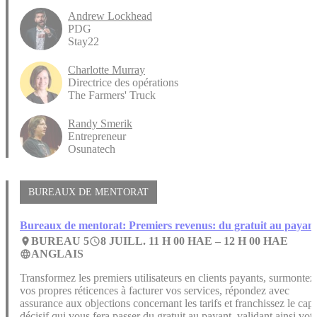
Andrew Lockhead
PDG
Stay22
Charlotte Murray
Directrice des opérations
The Farmers' Truck
Randy Smerik
Entrepreneur
Osunatech
BUREAUX DE MENTORAT
Bureaux de mentorat: Premiers revenus: du gratuit au payan
BUREAU 5
8 JUILL. 11 H 00 HAE –
12 H 00 HAE
place
access_time
ANGLAIS
language
Transformez les premiers utilisateurs en clients payants, surmontez
vos propres réticences à facturer vos services, répondez avec
assurance aux objections concernant les tarifs et franchissez le cap
décisif qui vous fera passer du gratuit au payant, validant ainsi votr