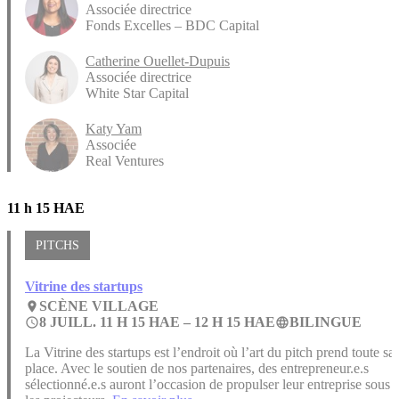
Associée directrice
Fonds Excelles – BDC Capital
Catherine Ouellet-Dupuis
Associée directrice
White Star Capital
Katy Yam
Associée
Real Ventures
11 h 15 HAE
PITCHS
Vitrine des startups
SCÈNE VILLAGE
place
8 JUILL. 11 H 15 HAE –
12 H 15 HAE
BILINGUE
access_time
language
La Vitrine des startups est l’endroit où l’art du pitch prend toute sa
place. Avec le soutien de nos partenaires, des entrepreneur.e.s
sélectionné.e.s auront l’occasion de propulser leur entreprise sous