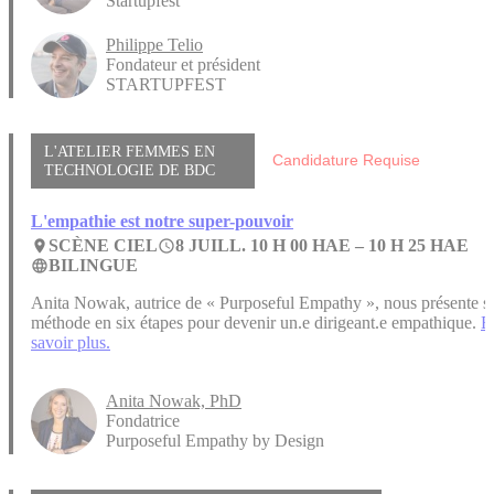
Startupfest
Philippe Telio
Fondateur et président
STARTUPFEST
L'ATELIER FEMMES EN
Candidature Requise
TECHNOLOGIE DE BDC
L'empathie est notre super-pouvoir
SCÈNE CIEL
8 JUILL. 10 H 00 HAE –
10 H 25 HAE
place
access_time
BILINGUE
language
Anita Nowak, autrice de « Purposeful Empathy », nous présente s
méthode en six étapes pour devenir un.e dirigeant.e empathique.
E
savoir plus.
Anita Nowak, PhD
Fondatrice
Purposeful Empathy by Design