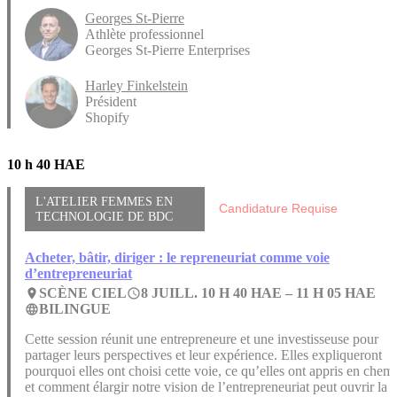
Georges St-Pierre
Athlète professionnel
Georges St-Pierre Enterprises
Harley Finkelstein
Président
Shopify
10 h 40 HAE
L'ATELIER FEMMES EN
Candidature Requise
TECHNOLOGIE DE BDC
Acheter, bâtir, diriger : le repreneuriat comme voie
d’entrepreneuriat
SCÈNE CIEL
8 JUILL. 10 H 40 HAE –
11 H 05 HAE
place
access_time
BILINGUE
language
Cette session réunit une entrepreneure et une investisseuse pour
partager leurs perspectives et leur expérience. Elles expliqueront
pourquoi elles ont choisi cette voie, ce qu’elles ont appris en chem
et comment élargir notre vision de l’entrepreneuriat peut ouvrir la