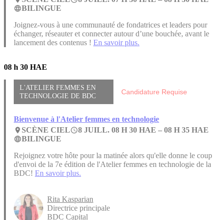
BILINGUE
language
Joignez-vous à une communauté de fondatrices et leaders pour
échanger, réseauter et connecter autour d’une bouchée, avant le
lancement des contenus !
En savoir plus.
08 h 30 HAE
L'ATELIER FEMMES EN
Candidature Requise
TECHNOLOGIE DE BDC
Bienvenue à l'Atelier femmes en technologie
SCÈNE CIEL
8 JUILL. 08 H 30 HAE –
08 H 35 HAE
place
access_time
BILINGUE
language
Rejoignez votre hôte pour la matinée alors qu'elle donne le coup
d'envoi de la 7e édition de l'Atelier femmes en technologie de la
BDC!
En savoir plus.
Rita Kasparian
Directrice principale
BDC Capital