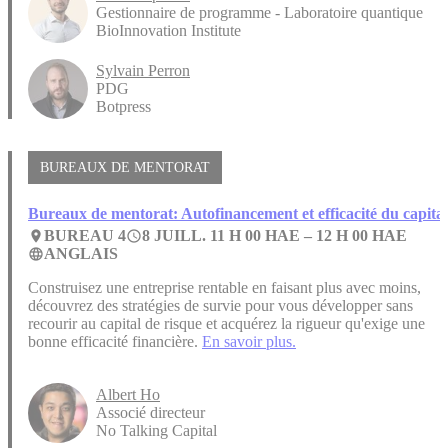
Gestionnaire de programme - Laboratoire quantique
BioInnovation Institute
Sylvain Perron
PDG
Botpress
BUREAUX DE MENTORAT
Bureaux de mentorat: Autofinancement et efficacité du capital
BUREAU 4
8 JUILL. 11 H 00 HAE –
12 H 00 HAE
place
access_time
ANGLAIS
language
Construisez une entreprise rentable en faisant plus avec moins,
découvrez des stratégies de survie pour vous développer sans
recourir au capital de risque et acquérez la rigueur qu'exige une
bonne efficacité financière.
En savoir plus.
Albert Ho
Associé directeur
No Talking Capital