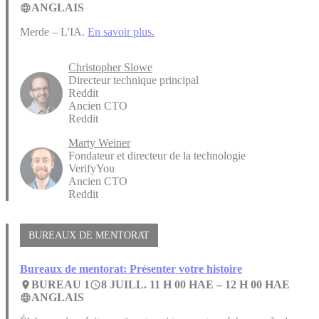
ANGLAIS
language
Merde – L'IA.
En savoir plus.
Christopher Slowe
Directeur technique principal
Reddit
Ancien CTO
Reddit
Marty Weiner
Fondateur et directeur de la technologie
VerifyYou
Ancien CTO
Reddit
BUREAUX DE MENTORAT
Bureaux de mentorat: Présenter votre histoire
BUREAU 1
8 JUILL. 11 H 00 HAE –
12 H 00 HAE
place
access_time
ANGLAIS
language