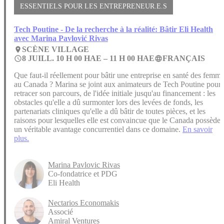
ESSENTIELS POUR LES ENTREPRENEUR.E.S
Tech Poutine - De la recherche à la réalité: Bâtir Eli Health
avec Marina Pavlović Rivas
SCÈNE VILLAGE
place
8 JUILL. 10 H 00 HAE –
11 H 00 HAE
FRANÇAIS
access_time
language
Que faut-il réellement pour bâtir une entreprise en santé des femm
au Canada ? Marina se joint aux animateurs de Tech Poutine pour
retracer son parcours, de l'idée initiale jusqu'au financement : les
obstacles qu'elle a dû surmonter lors des levées de fonds, les
partenariats cliniques qu'elle a dû bâtir de toutes pièces, et les
raisons pour lesquelles elle est convaincue que le Canada possède
un véritable avantage concurrentiel dans ce domaine.
En savoir
plus.
Marina Pavlovic Rivas
Co-fondatrice et PDG
Eli Health
Nectarios Economakis
Associé
Amiral Ventures