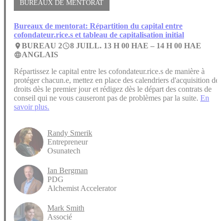
BUREAUX DE MENTORAT
Bureaux de mentorat: Répartition du capital entre
cofondateur.rice.s et tableau de capitalisation initial
BUREAU 2
8 JUILL. 13 H 00 HAE –
14 H 00 HAE
place
access_time
ANGLAIS
language
Répartissez le capital entre les cofondateur.rice.s de manière à
protéger chacun.e, mettez en place des calendriers d'acquisition de
droits dès le premier jour et rédigez dès le départ des contrats de
conseil qui ne vous causeront pas de problèmes par la suite.
En
savoir plus.
Randy Smerik
Entrepreneur
Osunatech
Ian Bergman
PDG
Alchemist Accelerator
Mark Smith
Associé