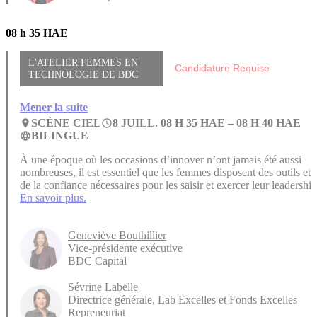
08 h 35 HAE
L'ATELIER FEMMES EN
Candidature Requise
TECHNOLOGIE DE BDC
Mener la suite
SCÈNE CIEL
8 JUILL. 08 H 35 HAE –
08 H 40 HAE
place
access_time
BILINGUE
language
À une époque où les occasions d’innover n’ont jamais été aussi
nombreuses, il est essentiel que les femmes disposent des outils et
de la confiance nécessaires pour les saisir et exercer leur leadership
En savoir plus.
Geneviève Bouthillier
Vice-présidente exécutive
BDC Capital
Sévrine Labelle
Directrice générale, Lab Excelles et Fonds Excelles
Repreneuriat