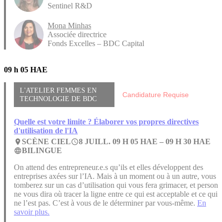
Sentinel R&D
Mona Minhas
Associée directrice
Fonds Excelles – BDC Capital
09 h 05 HAE
L'ATELIER FEMMES EN
Candidature Requise
TECHNOLOGIE DE BDC
Quelle est votre limite ? Élaborer vos propres directives
d'utilisation de l'IA
SCÈNE CIEL
8 JUILL. 09 H 05 HAE –
09 H 30 HAE
place
access_time
BILINGUE
language
On attend des entrepreneur.e.s qu’ils et elles développent des
entreprises axées sur l’IA. Mais à un moment ou à un autre, vous
tomberez sur un cas d’utilisation qui vous fera grimacer, et person
ne vous dira où tracer la ligne entre ce qui est acceptable et ce qui
ne l’est pas. C’est à vous de le déterminer par vous-même.
En
savoir plus.