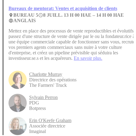
Bureaux de mentorat: Ventes et acquisition de clients
BUREAU 5
8 JUILL. 13 H 00 HAE –
14 H 00 HAE
place
access_time
ANGLAIS
language
Mettez en place des processus de vente reproductibles et évolutifs,
passez d'une structure de vente dirigée par le ou la fondateur.rice à
une équipe commerciale capable de fonctionner sans vous, recrute
vos premiers agents commerciaux sans nuire à votre culture
d'entreprise, et créez un pipeline prévisible qui séduira les
investisseur.se.s et les acquéreurs.
En savoir plus.
Charlotte Murray
Directrice des opérations
The Farmers' Truck
Sylvain Perron
PDG
Botpress
Erin O'Keefe Graham
Associée directrice
Imaginal