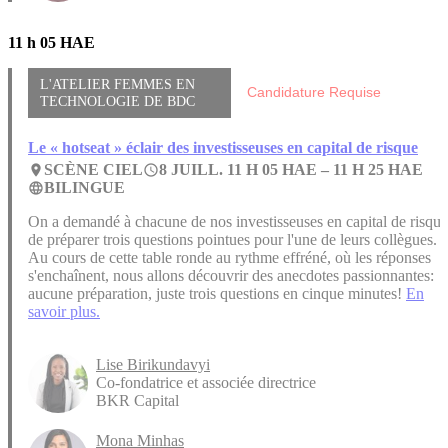
11 h 05 HAE
L'ATELIER FEMMES EN
Candidature Requise
TECHNOLOGIE DE BDC
Le « hotseat » éclair des investisseuses en capital de risque
SCÈNE CIEL
8 JUILL. 11 H 05 HAE –
11 H 25 HAE
place
access_time
BILINGUE
language
On a demandé à chacune de nos investisseuses en capital de risque
de préparer trois questions pointues pour l'une de leurs collègues.
Au cours de cette table ronde au rythme effréné, où les réponses
s'enchaînent, nous allons découvrir des anecdotes passionnantes:
aucune préparation, juste trois questions en cinque minutes!
En
savoir plus.
Lise Birikundavyi
Co-fondatrice et associée directrice
BKR Capital
Mona Minhas