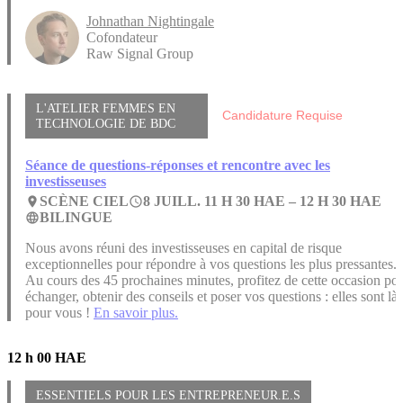
Johnathan Nightingale
Cofondateur
Raw Signal Group
L'ATELIER FEMMES EN
Candidature Requise
TECHNOLOGIE DE BDC
Séance de questions-réponses et rencontre avec les
investisseuses
SCÈNE CIEL
8 JUILL. 11 H 30 HAE –
12 H 30 HAE
place
access_time
BILINGUE
language
Nous avons réuni des investisseuses en capital de risque
exceptionnelles pour répondre à vos questions les plus pressantes.
Au cours des 45 prochaines minutes, profitez de cette occasion po
échanger, obtenir des conseils et poser vos questions : elles sont là
pour vous !
En savoir plus.
12 h 00 HAE
ESSENTIELS POUR LES ENTREPRENEUR.E.S