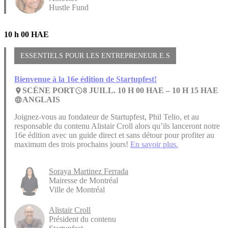
Hustle Fund
10 h 00 HAE
ESSENTIELS POUR LES ENTREPRENEUR.E.S
Bienvenue à la 16e édition de Startupfest!
SCÈNE PORT
8 JUILL. 10 H 00 HAE –
10 H 15 HAE
place
access_time
ANGLAIS
language
Joignez-vous au fondateur de Startupfest, Phil Telio, et au
responsable du contenu Alistair Croll alors qu’ils lanceront notre
16e édition avec un guide direct et sans détour pour profiter au
maximum des trois prochains jours!
En savoir plus.
Soraya Martinez Ferrada
Mairesse de Montréal
Ville de Montréal
Alistair Croll
Président du contenu