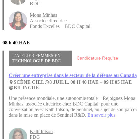
BDC
Mona Minhas
Associée directrice
Fonds Excelles – BDC Capital
08 h 40 HAE
L'ATELIER FEMMES EN
Candidature Requise
TECHNOLOGIE DE BDC
Créer une entreprise dans le secteur de la défense au Canada
SCÈNE CIEL
8 JUILL. 08 H 40 HAE –
09 H 05 HAE
place
access_time
BILINGUE
language
Une présence mondiale, une autonomie totale – Rejoignez Mona
Minhas, associée directrice chez BDC Capital, pour une
conversation avec Kath Intson, de Sentinel, au sujet de son parcou
dans la mise en place de Sentinel R&D.
En savoir plus.
Kath Intson
PDG