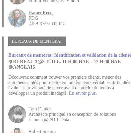
Forum Ventures, AI Studio
Harper Reed
PDG
2389 Research, Inc
BUREAUX DE MENTORAT
Bureaux de mentorat: Identification et validation de la clientèl
BUREAU 3
8 JUILL. 11 H 00 HAE –
12 H 00 HAE
place
access_time
ANGLAIS
language
Découvrez comment trouver vos premiers clients, mener des
entretiens ciblés pour mettre en lumière leurs véritables difficultés e
évaluer leur volonté de payer avant de perdre du temps à
développer un produit inadapté.
En savoir plus.
Tam Danier
Architecte principal en conception de solutions
Launch @ NTT Data
Robert Spaima