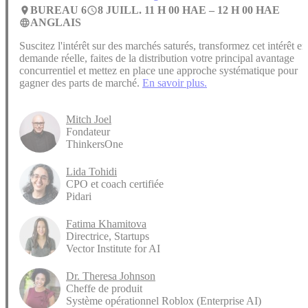
BUREAU 6
8 JUILL. 11 H 00 HAE –
12 H 00 HAE
place
access_time
ANGLAIS
language
Suscitez l'intérêt sur des marchés saturés, transformez cet intérêt en
demande réelle, faites de la distribution votre principal avantage
concurrentiel et mettez en place une approche systématique pour
gagner des parts de marché.
En savoir plus.
Mitch Joel
Fondateur
ThinkersOne
Lida Tohidi
CPO et coach certifiée
Pidari
Fatima Khamitova
Directrice, Startups
Vector Institute for AI
Dr. Theresa Johnson
Cheffe de produit
Système opérationnel Roblox (Enterprise AI)