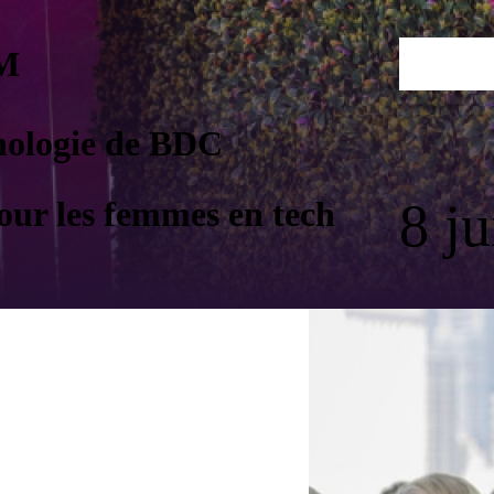
M
POSTU
nologie de BDC
8 ju
pour les femmes en tech