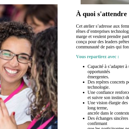
À quoi s'attendre 
Cet atelier s’adresse aux femm
rênes d’entreprises technolog
marge et veulent prendre part 
conçu pour des leaders prêtes 
communauté de pairs qui font
Vous repartirez avec :
Capacité à s’adapter à 
opportunités
émergentes.
Des repères concrets pou
technologie.
Une confiance renforcé
et suivre son instinct d
Une vision élargie des t
long terme,
ancrée dans le context
Des échanges sincères 
confirmant
que les participantes n