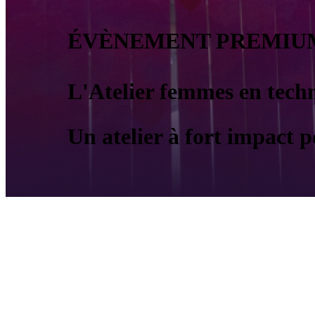
ÉVÈNEMENT PREMIU
L'Atelier femmes en tech
Un atelier à fort impact 