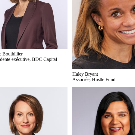
 Bouthillier
idente exécutive
,
BDC Capital
Haley Bryant
Associée
,
Hustle Fund