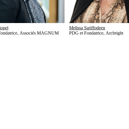
iopel
Melissa Sariffodeen
fondatrice
,
Associés MAGNUM
PDG et Fondatrice
,
Arcbright