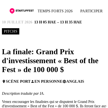
TEMPS FORTS 2026
PARTICIPER
10 JUILLET 2026
13 H 05 HAE – 13 H 35 HAE
PITCHS
La finale: Grand Prix
d'investissement « Best of the
Fest » de 100 000 $
SCÈNE PORT
EN PERSONNE
ANGLAIS
place
person
language
Description traduite par IA.
Venez encourager les finalistes qui se disputent le Grand Prix
d'investissement « Best of the Fest » de 100 000 $. Ils feront face aux