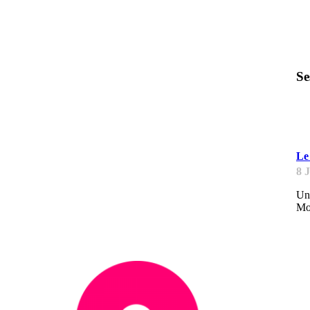
Se
E
Le 
8 
Une
Mon