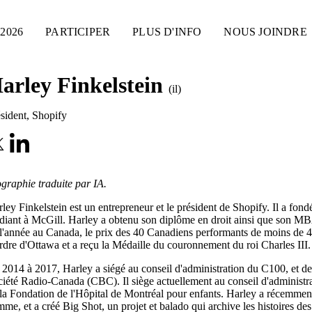
2026
PARTICIPER
PLUS D'INFO
NOUS JOINDRE
arley Finkelstein
(il)
sident
,
Shopify
graphie traduite par IA.
ley Finkelstein est un entrepreneur et le président de Shopify. Il a fondé 
diant à McGill. Harley a obtenu son diplôme en droit ainsi que son MBA à
l'année au Canada, le prix des 40 Canadiens performants de moins de 40
rdre d'Ottawa et a reçu la Médaille du couronnement du roi Charles III.
2014 à 2017, Harley a siégé au conseil d'administration du C100, et de 2
iété Radio-Canada (CBC). Il siège actuellement au conseil d'administra
la Fondation de l'Hôpital de Montréal pour enfants. Harley a récemmen
me, et a créé Big Shot, un projet et balado qui archive les histoires des