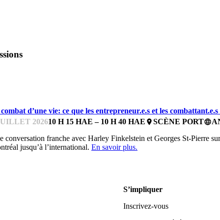
ssions
SSENTIELS POUR LES ENTREPRENEUR.E.S
combat d’une vie: ce que les entrepreneur.e.s et les combattant.e.s 
JUILLET 2026
10 H 15 HAE – 10 H 40 HAE
SCÈNE PORT
A
place
language
 conversation franche avec Harley Finkelstein et Georges St-Pierre sur la
tréal jusqu’à l’international.
En savoir plus.
S’impliquer
Inscrivez-vous