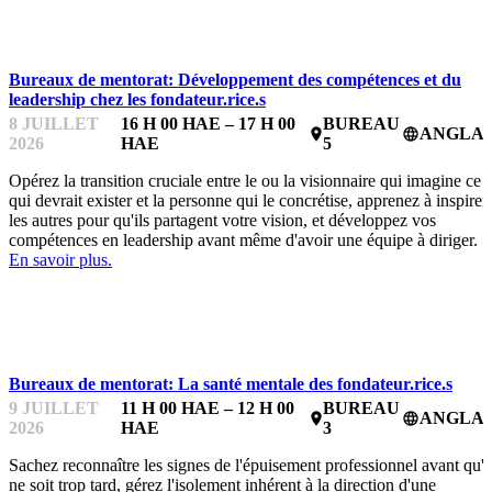
BUREAUX DE MENTORAT
Bureaux de mentorat: Développement des compétences et du
leadership chez les fondateur.rice.s
8 JUILLET
16 H 00 HAE – 17 H 00
BUREAU
ANGLAI
place
language
2026
HAE
5
Opérez la transition cruciale entre le ou la visionnaire qui imagine ce
qui devrait exister et la personne qui le concrétise, apprenez à inspirer
les autres pour qu'ils partagent votre vision, et développez vos
compétences en leadership avant même d'avoir une équipe à diriger.
En savoir plus.
BUREAUX DE MENTORAT
Bureaux de mentorat: La santé mentale des fondateur.rice.s
9 JUILLET
11 H 00 HAE – 12 H 00
BUREAU
ANGLAI
place
language
2026
HAE
3
Sachez reconnaître les signes de l'épuisement professionnel avant qu'i
ne soit trop tard, gérez l'isolement inhérent à la direction d'une