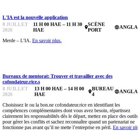
L'IA est la nouvelle application
8 JUILLET
11 H 00 HAE – 11 H 30
SCÈNE
ANGLAI
place
language
2026
HAE
PORT
Merde – L'IA.
En savoir plus.
BUREAUX DE MENTORAT
Bureaux de mentorat: Trouver et travailler avec des
cofondateur.rice.s
8 JUILLET
13 H 00 HAE – 14 H 00
BUREAU
ANGLAI
place
language
2026
HAE
4
Choisissez le ou la bon.ne cofondateur.rice en identifiant les
compétences complémentaires dont vous avez besoin, répartissez
clairement les responsabilités dès le départ, mettez en place des outils
pour gérer les conflits et sachez reconnaître quand un partenariat ne
fonctionne pas avant qu’il ne mette l’entreprise en péril.
En savoir plu