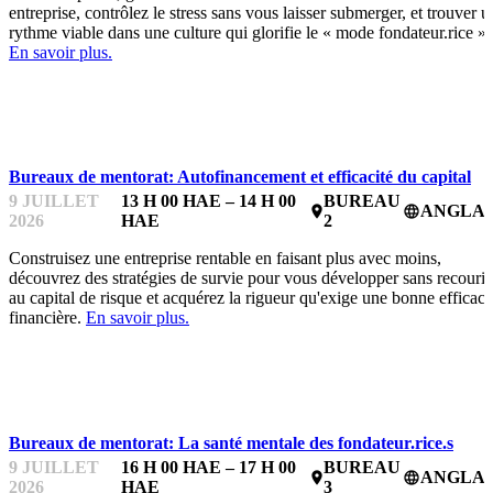
entreprise, contrôlez le stress sans vous laisser submerger, et trouver u
rythme viable dans une culture qui glorifie le « mode fondateur.rice ».
En savoir plus.
BUREAUX DE MENTORAT
Bureaux de mentorat: Autofinancement et efficacité du capital
9 JUILLET
13 H 00 HAE – 14 H 00
BUREAU
ANGLAI
place
language
2026
HAE
2
Construisez une entreprise rentable en faisant plus avec moins,
découvrez des stratégies de survie pour vous développer sans recourir
au capital de risque et acquérez la rigueur qu'exige une bonne efficaci
financière.
En savoir plus.
BUREAUX DE MENTORAT
Bureaux de mentorat: La santé mentale des fondateur.rice.s
9 JUILLET
16 H 00 HAE – 17 H 00
BUREAU
ANGLAI
place
language
2026
HAE
3