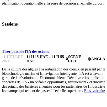
planification opérationnelle et la prise de décision à l'échelle du port.
Sessions
OCEANFEST
Tirer parti de l'IA des océans
11 JUILLET
11 H 15 HAE – 11 H 55
SCÈNE
ANGLAI
place
language
2024
HAE
CIEL
De la culture des algues à la restauration des coraux en passant par la
biotechnologie marine et la navigation intelligente, l'IA est à l'avant-
garde de la révolution de l'économie bleue. Découvrez les application
concrètes de l'IA - un océan d'opportunités, littéralement - et discutez
des principales barrières à l'entrée pour les partenaires de l'industrie et
les startups qui tentent de passer à l'échelle supérieure.
En savoir plus.