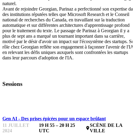
naturel.
Avant de rejoindre Georgian, Parinaz a perfectionné son expertise da
des institutions réputées telles que Microsoft Research et le Conseil
national de recherches du Canada, en travaillant sur la traduction
automatique et sur différentes architectures d'apprentissage profond
pour le traitement du texte. Le passage de Parinaz à Georgian il y a
plus de sept ans a marqué un tournant important dans sa carrière,
motivé par le désir d'avoir un impact sur l'écosystème des startups. So
rôle chez Georgian reflète son engagement à façonner l'avenir de l'IA,
en relevant les défis uniques auxquels sont confrontées les startups
dans leur parcours d'adoption de l'IA.
Sessions
GPFEST
Gen AI - Des prises épicées pour un espace brûlant
11 JUILLET
19 H 55 – 20 H 25
SCÈNE DE LA
place
2024
UTC
VILLE