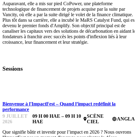
Auparavant, elle a mis sur pied CoPower, une plateforme
technologique de financement de projets acquise par la suite par
Vancity, où elle a par la suite dirigé le volet de la finance climatique.
Plus tôt dans sa carrière, elle a incubé le MaRS Catalyst Fund, qui est
devenu le premier fonds d'Amplify. Son objectif principal est de
canaliser les capitaux vers des solutions de décarbonation en aidant le
fondateurs à franchir avec succès les points d'inflexion liés à leur
croissance, leur financement et leur stratégie.
Sessions
IMPACTFEST
Bienvenue à l'ImpactFest – Quand l’impact redéfinit la
performance
9 JUILLET
09 H 00 HAE – 09 H 10
SCÈNE
ANGLAI
place
language
2026
HAE
CIEL
Que signifie bâtir et investir pour l’impact en 2026 ? Nous ouvrons