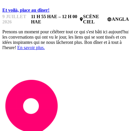
Et voilà, place au dîner!
9 JUILLET
11 H 55 HAE – 12 H 00
SCÈNE
ANGLAI
place
language
2026
HAE
CIEL
Prenons un moment pour célébrer tout ce qui s'est bâti ici aujourd'hui,
les conversations qui ont vu le jour, les liens qui se sont tissés et ces
idées inspirantes qui ne nous lâcheront plus. Bon dîner et à tout à
l'heure!
En savoir plus.