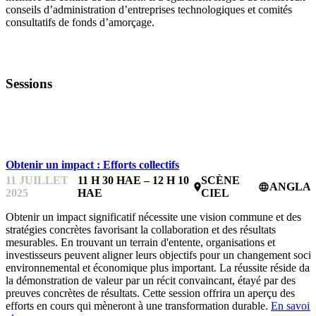
conseils d’administration d’entreprises technologiques et comités
consultatifs de fonds d’amorçage.
Sessions
IMPACTFEST
Obtenir un impact : Efforts collectifs
11 JUILLET
11 H 30 HAE – 12 H 10
SCÈNE
ANGLAI
place
language
2025
HAE
CIEL
Obtenir un impact significatif nécessite une vision commune et des
stratégies concrètes favorisant la collaboration et des résultats
mesurables. En trouvant un terrain d'entente, organisations et
investisseurs peuvent aligner leurs objectifs pour un changement socia
environnemental et économique plus important. La réussite réside dan
la démonstration de valeur par un récit convaincant, étayé par des
preuves concrètes de résultats. Cette session offrira un aperçu des
efforts en cours qui mèneront à une transformation durable.
En savoir