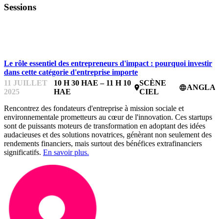
Sessions
IMPACTFEST
Le rôle essentiel des entrepreneurs d'impact : pourquoi investir
dans cette catégorie d'entreprise importe
11 JUILLET
10 H 30 HAE – 11 H 10
SCÈNE
ANGLAI
place
language
2025
HAE
CIEL
Rencontrez des fondateurs d'entreprise à mission sociale et
environnementale prometteurs au cœur de l'innovation. Ces startups
sont de puissants moteurs de transformation en adoptant des idées
audacieuses et des solutions novatrices, génèrant non seulement des
rendements financiers, mais surtout des bénéfices extrafinanciers
significatifs.
En savoir plus.