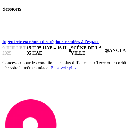
Sessions
HARDTECHFEST
Ingénierie extrême : des régions reculées à l'espace
9 JUILLET
15 H 35 HAE – 16 H
SCÈNE DE LA
ANGLAI
place
language
2025
05 HAE
VILLE
Concevoir pour les conditions les plus difficiles, sur Terre ou en orbite
nécessite la même audace.
En savoir plus.