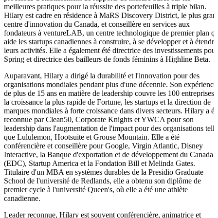
meilleures pratiques pour la réussite des portefeuilles à triple bilan.
Hilary est cadre en résidence à MaRS Discovery District, le plus gran
centre d'innovation du Canada, et conseillère en services aux
fondateurs à ventureLAB, un centre technologique de premier plan qu
aide les startups canadiennes à construire, à se développer et à étendre
leurs activités. Elle a également été directrice des investissements pour
Spring et directrice des bailleurs de fonds féminins à Highline Beta.
Auparavant, Hilary a dirigé la durabilité et l'innovation pour des
organisations mondiales pendant plus d'une décennie. Son expérience
de plus de 15 ans en matière de leadership couvre les 100 entreprises 
la croissance la plus rapide de Fortune, les startups et la direction de
marques mondiales à forte croissance dans divers secteurs. Hilary a ét
reconnue par Clean50, Corporate Knights et YWCA pour son
leadership dans l'augmentation de l'impact pour des organisations telle
que Lululemon, Hootsuite et Grouse Mountain. Elle a été
conférencière et conseillère pour Google, Virgin Atlantic, Disney
Interactive, la Banque d'exportation et de développement du Canada
(EDC), Startup America et la Fondation Bill et Melinda Gates.
Titulaire d'un MBA en systèmes durables de la Presidio Graduate
School de l'université de Redlands, elle a obtenu son diplôme de
premier cycle à l'université Queen's, où elle a été une athlète
canadienne.
Leader reconnue, Hilary est souvent conférencière, animatrice et