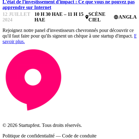
L'état de l'investissement d'impact : Ce que vous ne pouvez pas
apprendre sur Internet
12 JUILLET
10 H 30 HAE – 11 H 15
SCÈNE
ANGLAI
place
language
2024
HAE
CIEL
Rejoignez notre panel d'investisseurs chevronnés pour découvrir ce
qu'il faut faire pour qu'ils signent un chèque à une startup d'impact.
E
savoir plus.
© 2026 Startupfest. Tous droits réservés.
Politique de confidentialité
—
Code de conduite