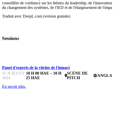
conseillère de confiance sur les thèmes du leadership, de l'innovation,
du changement des systèmes, de l'IED et de l'élargissement de l'impac
Traduit avec DeepL.com (version gratuite)
Sessions
STARTUPFEST
Panel d'experts de la vitrine de l'impact
11 JUILLET
10 H 00 HAE – 10 H
SCÈNE DE
ANGLAI
place
language
2024
25 HAE
PITCH
En savoir plus.
IMPACTFEST