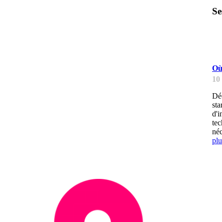
Se
H
Où
10
Déc
sta
d'i
tec
néc
plu