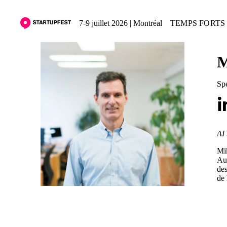
7-9 juillet 2026 | Montréal
TEMPS FORTS 
M
Spé
AI 
Mik
Aup
des
de 