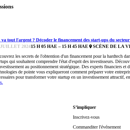
ssions
ARDTECHFEST
 va tout l'argent ? Décoder le financement des start-ups du secteu
 JUILLET 2024
15 H 05 HAE – 15 H 45 HAE
SCÈNE DE LA V
place
ouvrez les secrets de l'obtention d'un financement pour la hardtech da
rtups qui souhaitent comprendre l'état d'esprit des investisseurs. Découv
nvestissement au positionnement stratégique. Des experts financiers et 
hnologies de pointe vous expliqueront comment préparer votre entreprise 
essaires pour transformer votre startup en un investissement attractif, en 
s.
S’impliquer
Inscrivez-vous
Commanditer l'événement