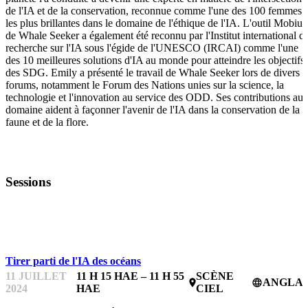
de l'IA et de la conservation, reconnue comme l'une des 100 femmes
les plus brillantes dans le domaine de l'éthique de l'IA. L'outil Mobius
de Whale Seeker a également été reconnu par l'Institut international d
recherche sur l'IA sous l'égide de l'UNESCO (IRCAI) comme l'une
des 10 meilleures solutions d'IA au monde pour atteindre les objectifs
des SDG. Emily a présenté le travail de Whale Seeker lors de divers
forums, notamment le Forum des Nations unies sur la science, la
technologie et l'innovation au service des ODD. Ses contributions au
domaine aident à façonner l'avenir de l'IA dans la conservation de la
faune et de la flore.
Sessions
OCEANFEST
Tirer parti de l'IA des océans
11 JUILLET
11 H 15 HAE – 11 H 55
SCÈNE
ANGLAI
place
language
2024
HAE
CIEL