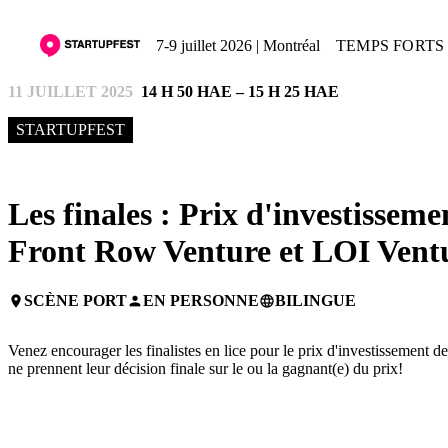
7-9 juillet 2026 | Montréal
TEMPS FORTS 
11 JUILLET 2025
14 H 50 HAE – 15 H 25 HAE
STARTUPFEST
Les finales : Prix d'investissem
Front Row Venture et LOI Vent
SCÈNE PORT
EN PERSONNE
BILINGUE
place
person
language
Venez encourager les finalistes en lice pour le prix d'investissement d
ne prennent leur décision finale sur le ou la gagnant(e) du prix!