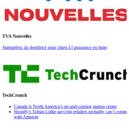
TVA Nouvelles
Startupfest: du dentifrice pour chien à l’assurance en ligne
TechCrunch
Canada is North America’s up-and-coming startup center
Shopify’s Tobias Lütke says big retailers probably can’t compe
with Amazon