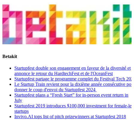
Betakit
Startupfest double son engagement en faveur de la diversité et
annonce le retour du HardtechFest et de l'OceanFest
Startupfest partage le programme complet du Festival Tech 202
Le Startup Train revient pour la dixième année consécutive pou
donner le coup d'envoi du Startupfest 2024
Startupfest plans a “Fresh Start” for in-person event return in
July
Startupfest 2019 introduces $100,000 investment for female-led
startups
Invivo.AI tops list of pitch prizewinners at Startupfest 2018
Inscrivez-vous à notre infolettre pour recevoir les dernières mises
à jour directement dans votre boîte de réception.